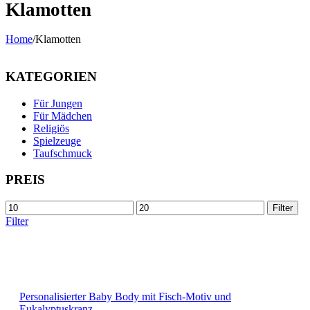
Klamotten
Home
/
Klamotten
KATEGORIEN
Für Jungen
Für Mädchen
Religiös
Spielzeuge
Taufschmuck
PREIS
Min
Max
Filter
price
price
Filter
Personalisierter Baby Body mit Fisch-Motiv und
Eukalyptuskranz