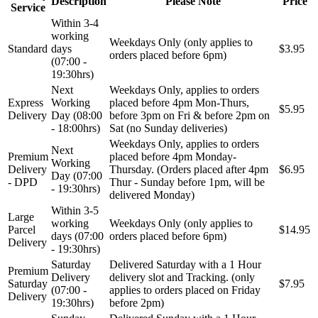
Description
Please Note
Price
Service
Within 3-4
working
Weekdays Only (only applies to
Standard
days
$3.95
orders placed before 6pm)
(07:00 -
19:30hrs)
Next
Weekdays Only, applies to orders
Express
Working
placed before 4pm Mon-Thurs,
$5.95
Delivery
Day (08:00
before 3pm on Fri & before 2pm on
- 18:00hrs)
Sat (no Sunday deliveries)
Weekdays Only, applies to orders
Next
Premium
placed before 4pm Monday-
Working
Delivery
Thursday. (Orders placed after 4pm
$6.95
Day (07:00
- DPD
Thur - Sunday before 1pm, will be
- 19:30hrs)
delivered Monday)
Within 3-5
Large
working
Weekdays Only (only applies to
Parcel
$14.95
days (07:00
orders placed before 6pm)
Delivery
- 19:30hrs)
Saturday
Delivered Saturday with a 1 Hour
Premium
Delivery
delivery slot and Tracking. (only
Saturday
$7.95
(07:00 -
applies to orders placed on Friday
Delivery
19:30hrs)
before 2pm)