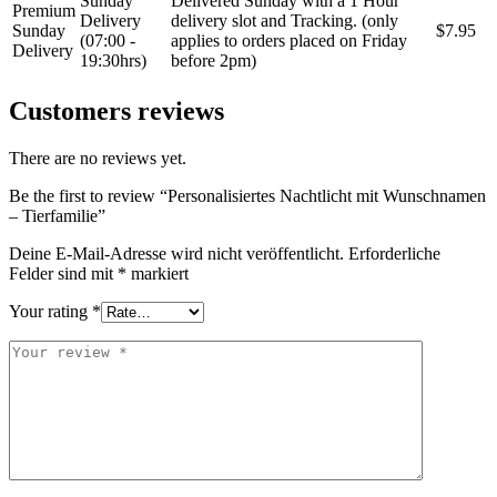
Sunday
Delivered Sunday with a 1 Hour
Premium
Delivery
delivery slot and Tracking. (only
Sunday
$7.95
(07:00 -
applies to orders placed on Friday
Delivery
19:30hrs)
before 2pm)
Customers reviews
There are no reviews yet.
Be the first to review “Personalisiertes Nachtlicht mit Wunschnamen
– Tierfamilie”
Deine E-Mail-Adresse wird nicht veröffentlicht.
Erforderliche
Felder sind mit
*
markiert
Your rating
*