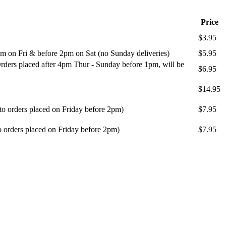
Price
$3.95
m on Fri & before 2pm on Sat (no Sunday deliveries)
$5.95
ders placed after 4pm Thur - Sunday before 1pm, will be
$6.95
$14.95
 to orders placed on Friday before 2pm)
$7.95
o orders placed on Friday before 2pm)
$7.95