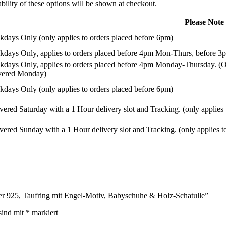
ility of these options will be shown at checkout.
Please Note
days Only (only applies to orders placed before 6pm)
days Only, applies to orders placed before 4pm Mon-Thurs, before 3p
days Only, applies to orders placed before 4pm Monday-Thursday. (Or
ivered Monday)
days Only (only applies to orders placed before 6pm)
vered Saturday with a 1 Hour delivery slot and Tracking. (only applies
vered Sunday with a 1 Hour delivery slot and Tracking. (only applies t
ber 925, Taufring mit Engel-Motiv, Babyschuhe & Holz-Schatulle”
sind mit
*
markiert