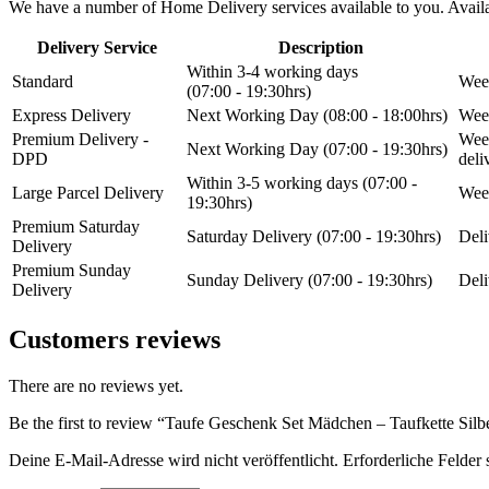
We have a number of Home Delivery services available to you. Availab
Delivery Service
Description
Within 3-4 working days
Standard
Week
(07:00 - 19:30hrs)
Express Delivery
Next Working Day (08:00 - 18:00hrs)
Week
Premium Delivery -
Week
Next Working Day (07:00 - 19:30hrs)
DPD
del
Within 3-5 working days (07:00 -
Large Parcel Delivery
Week
19:30hrs)
Premium Saturday
Saturday Delivery (07:00 - 19:30hrs)
Deli
Delivery
Premium Sunday
Sunday Delivery (07:00 - 19:30hrs)
Deli
Delivery
Customers reviews
There are no reviews yet.
Be the first to review “Taufe Geschenk Set Mädchen – Taufkette Sil
Deine E-Mail-Adresse wird nicht veröffentlicht.
Erforderliche Felder 