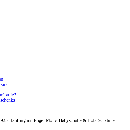
en
fkind
ur Taufe?
eschenks
 925, Taufring mit Engel-Motiv, Babyschuhe & Holz-Schatulle