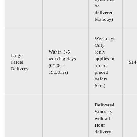
be
delivered
Monday)
Weekdays
Only
Within 3-5
(only
Large
working days
applies to
Parcel
$14
(07:00 -
orders
Delivery
19:30hrs)
placed
before
6pm)
Delivered
Saturday
with a 1
Hour
delivery