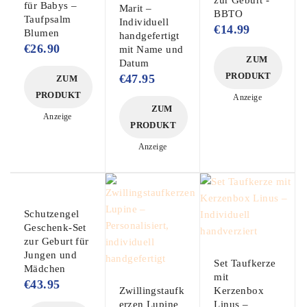
zur Geburt -
für Babys –
Marit –
BBTO
Taufpsalm
Individuell
€
14.99
Blumen
handgefertigt
€
26.90
mit Name und
ZUM
Datum
PRODUKT
€
47.95
ZUM
PRODUKT
Anzeige
ZUM
Anzeige
PRODUKT
Anzeige
Schutzengel
Geschenk-Set
zur Geburt für
Jungen und
Set Taufkerze
Mädchen
mit
€
43.95
Zwillingstaufk
Kerzenbox
erzen Lupine
Linus –