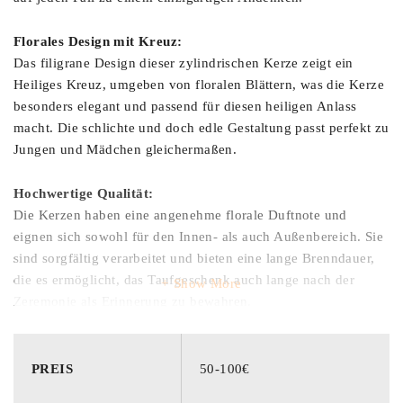
Florales Design mit Kreuz:
Das filigrane Design dieser zylindrischen Kerze zeigt ein
Heiliges Kreuz, umgeben von floralen Blättern, was die Kerze
besonders elegant und passend für diesen heiligen Anlass
macht. Die schlichte und doch edle Gestaltung passt perfekt zu
Jungen und Mädchen gleichermaßen.
Hochwertige Qualität:
Die Kerzen haben eine angenehme florale Duftnote und
eignen sich sowohl für den Innen- als auch Außenbereich. Sie
sind sorgfältig verarbeitet und bieten eine lange Brenndauer,
die es ermöglicht, das Taufgeschenk auch lange nach der
Show More
Zeremonie als Erinnerung zu bewahren.
Produktabmessungen:
PREIS
50-100€
Taufkerze: 7 cm Durchmesser x 25 cm Höhe