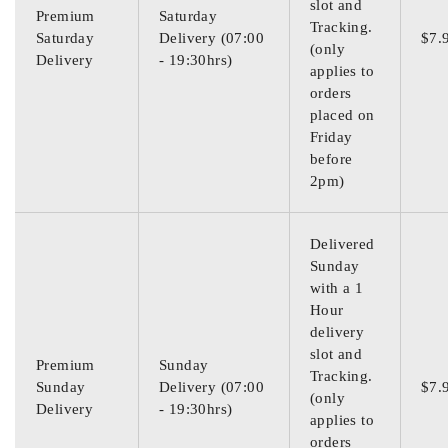
slot and
Premium
Saturday
Tracking.
Saturday
Delivery (07:00
$7.
(only
Delivery
- 19:30hrs)
applies to
orders
placed on
Friday
before
2pm)
Delivered
Sunday
with a 1
Hour
delivery
slot and
Premium
Sunday
Tracking.
Sunday
Delivery (07:00
$7.
(only
Delivery
- 19:30hrs)
applies to
orders