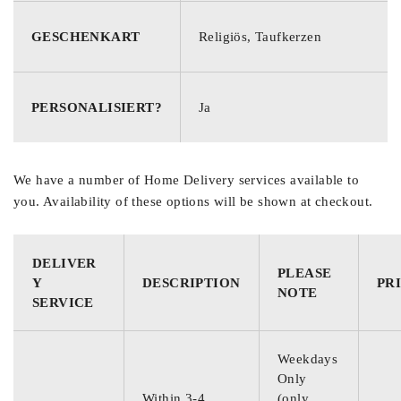
Patenkerzen: Passend zu der Taufkerze
GESCHENKART
Religiös, Taufkerzen
Ein einzigartiges Geschenk:
Dieses Set aus einer personalisierten Taufkerze und zwei
Patenkerzen ist das ideale Geschenk für die Taufe eines
PERSONALISIERT?
Ja
Kindes. Es vereint spirituelle Bedeutung mit persönlicher
Gestaltung und wird ein bleibendes Andenken an diesen
besonderen Tag sein.
We have a number of Home Delivery services available to
you. Availability of these options will be shown at checkout.
Mit dieser
Taufkerze im floralen Design
schenkst du etwas
ganz Besonderes – ein liebevoll gestaltetes und
personalisiertes Taufgeschenk, das lange Freude bereitet und
DELIVER
PLEASE
den besonderen Anlass unvergesslich macht.
Y
DESCRIPTION
PR
NOTE
SERVICE
Weekdays
Only
Within 3-4
(only