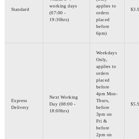
working days
applies to
Standard
$3.
(07:00 -
orders
19:30hrs)
placed
before
6pm)
Weekdays
Only,
applies to
orders
placed
before
4pm Mon-
Next Working
Express
Thurs,
Day (08:00 -
$5.
Delivery
before
18:00hrs)
3pm on
Fri &
before
2pm on