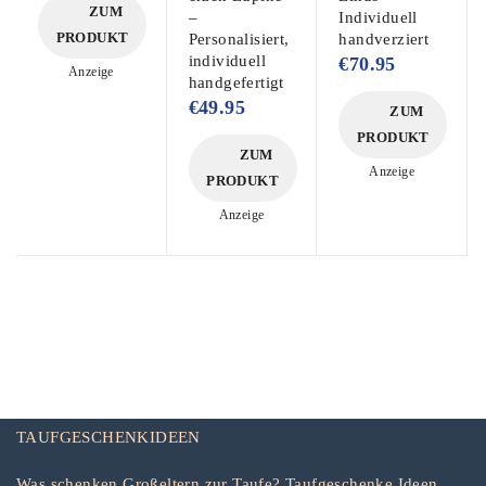
ZUM
–
Individuell
PRODUKT
Personalisiert,
handverziert
individuell
€
70.95
Anzeige
handgefertigt
€
49.95
ZUM
PRODUKT
ZUM
Anzeige
PRODUKT
Anzeige
TAUFGESCHENKIDEEN
Was schenken Großeltern zur Taufe? Taufgeschenke Ideen