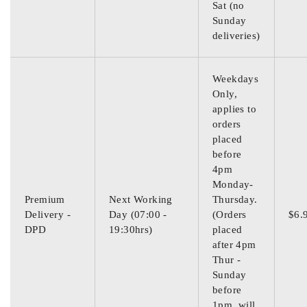
Sat (no
Sunday
deliveries)
Weekdays
Only,
applies to
orders
placed
before
4pm
Monday-
Premium
Next Working
Thursday.
Delivery -
Day (07:00 -
(Orders
$6.
DPD
19:30hrs)
placed
after 4pm
Thur -
Sunday
before
1pm, will