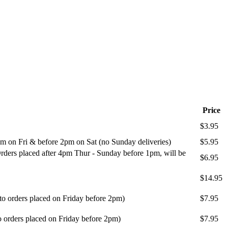
Price
$3.95
m on Fri & before 2pm on Sat (no Sunday deliveries)
$5.95
ders placed after 4pm Thur - Sunday before 1pm, will be
$6.95
$14.95
 to orders placed on Friday before 2pm)
$7.95
o orders placed on Friday before 2pm)
$7.95