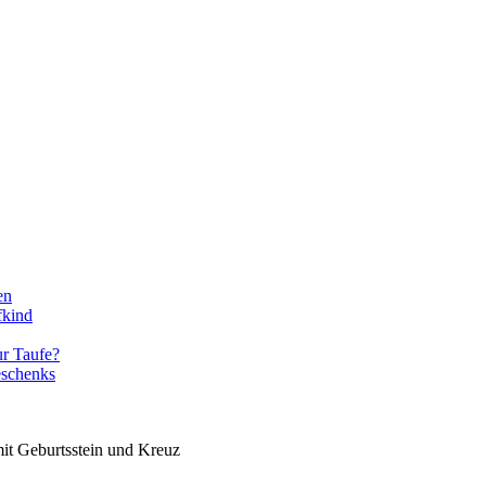
en
fkind
ur Taufe?
eschenks
mit Geburtsstein und Kreuz