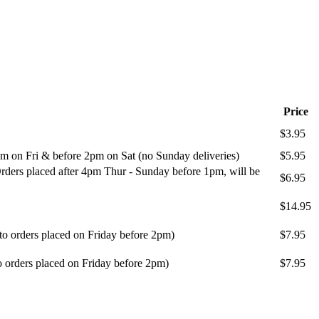
Price
$3.95
m on Fri & before 2pm on Sat (no Sunday deliveries)
$5.95
ders placed after 4pm Thur - Sunday before 1pm, will be
$6.95
$14.95
 to orders placed on Friday before 2pm)
$7.95
o orders placed on Friday before 2pm)
$7.95