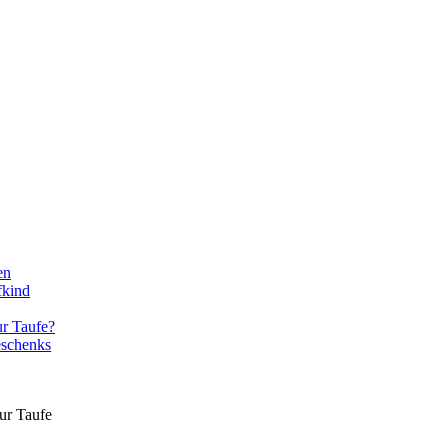
en
fkind
ur Taufe?
eschenks
ur Taufe