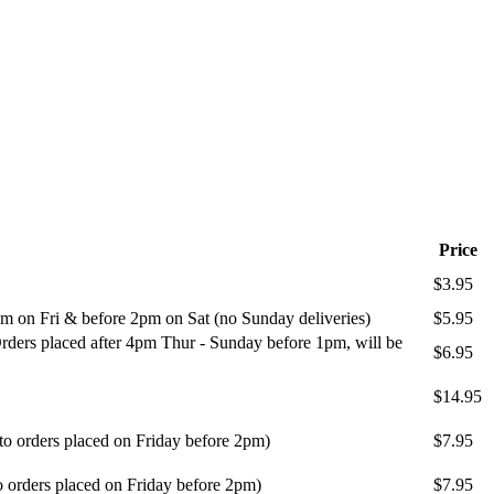
Price
$3.95
m on Fri & before 2pm on Sat (no Sunday deliveries)
$5.95
ders placed after 4pm Thur - Sunday before 1pm, will be
$6.95
$14.95
 to orders placed on Friday before 2pm)
$7.95
o orders placed on Friday before 2pm)
$7.95