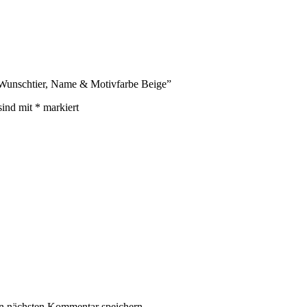
it Wunschtier, Name & Motivfarbe Beige”
sind mit
*
markiert
n nächsten Kommentar speichern.