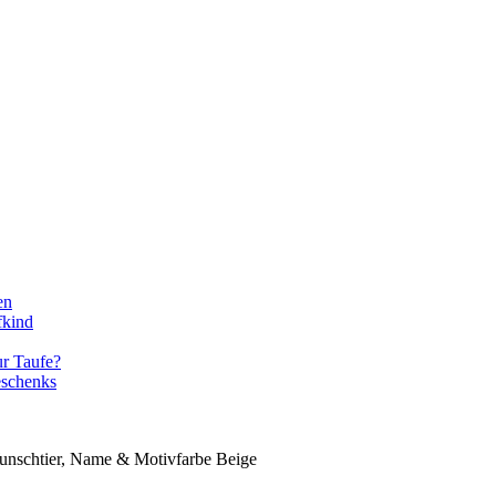
en
fkind
ur Taufe?
eschenks
Wunschtier, Name & Motivfarbe Beige