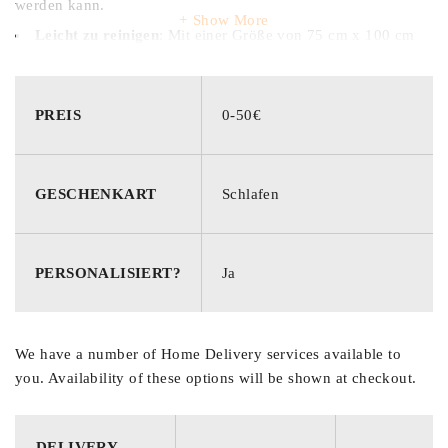
werden kann.
Show More
Leicht zu reinigen
: Mit einer Größe von 75 cm x 100 cm
und aus 100 % Polyester gefertigt, ist die Decke bei 40 °C
maschinenwaschbar und einfach zu pflegen.
PREIS
0-50€
GESCHENKART
Schlafen
PERSONALISIERT?
Ja
We have a number of Home Delivery services available to
you. Availability of these options will be shown at checkout.
DELIVERY