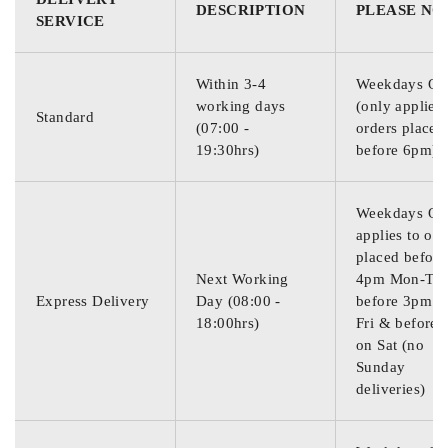
DESCRIPTION
PLEASE NO
SERVICE
Within 3-4
Weekdays On
working days
(only applies 
Standard
(07:00 -
orders placed
19:30hrs)
before 6pm)
Weekdays On
applies to ord
placed before
Next Working
4pm Mon-Thu
Express Delivery
Day (08:00 -
before 3pm o
18:00hrs)
Fri & before
on Sat (no
Sunday
deliveries)