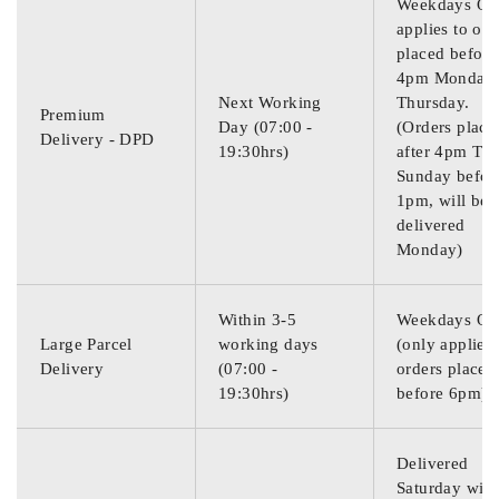
Weekdays On
applies to ord
placed before
4pm Monday
Next Working
Thursday.
Premium
Day (07:00 -
(Orders place
Delivery - DPD
19:30hrs)
after 4pm Thu
Sunday befor
1pm, will be
delivered
Monday)
Within 3-5
Weekdays On
Large Parcel
working days
(only applies 
Delivery
(07:00 -
orders placed
19:30hrs)
before 6pm)
Delivered
Saturday with